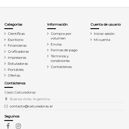
Categorías
Información
Cuenta de usuario
Científicas
Compra por
Iniciar sesión
volumen
Escritorio
Mi cuenta
Envíos
Financieras
Formas de pago
Graficadoras
Términos y
Impresoras
condiciones
Rotuladoras
Contáctenos
Portátiles
Ofertas
Contáctenos
Casio Calculadoras
Buenos Aires, Argentina
contacto@calculadoras.ar
Seguinos